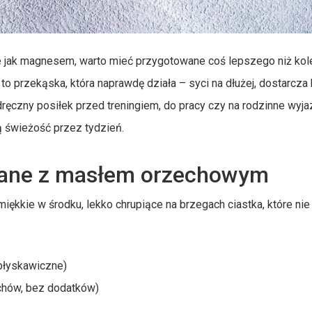
ie jak magnesem, warto mieć przygotowane coś lepszego niż kol
to przekąska, która naprawdę działa – syci na dłużej, dostarcza b
ręczny posiłek przed treningiem, do pracy czy na rodzinne wyja
ą świeżość przez tydzień.
siane z masłem orzechowym
iękkie w środku, lekko chrupiące na brzegach ciastka, które nie
 błyskawiczne)
chów, bez dodatków)