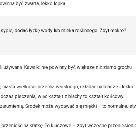
winna być zwarta, lekko lepka.
ię sypie, dodać łyżkę wody lub mleka roślinnego. Zbyt mokre?
li używana. Kawałki nie powinny być większe niż ziarno grochu 
ę ciasta wielkości orzecha włoskiego, układać na blasze i lekko
dczas pieczenia, więc kształt z blachy to kształt końcowy.
ę zarumienią. Środek może wydawać się miękki – to normalne, st
 przenieść na kratkę. To kluczowe – zbyt wczesne przeniesieni