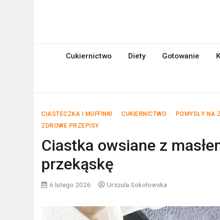
Skip
to
mniami.pl
content
Kuchnia Polska i nie tylko!
Cukiernictwo
Diety
Gotowanie
K
CIASTECZKA I MUFFINKI
CUKIERNICTWO
POMYSŁY NA 
ZDROWE PRZEPISY
Ciastka owsiane z masłe
przekąskę
6 lutego 2026
Urszula Sokołowska