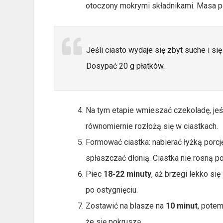
otoczony mokrymi składnikami. Masa po
Jeśli ciasto wydaje się zbyt suche i s
Dosypać 20 g płatków.
Na tym etapie wmieszać czekoladę, jeś
równomiernie rozłożą się w ciastkach.
Formować ciastka: nabierać łyżką porcj
spłaszczać dłonią. Ciastka nie rosną po
Piec
18-22 minuty
, aż brzegi lekko si
po ostygnięciu.
Zostawić na blasze na
10 minut
, potem
że się pokruszą.