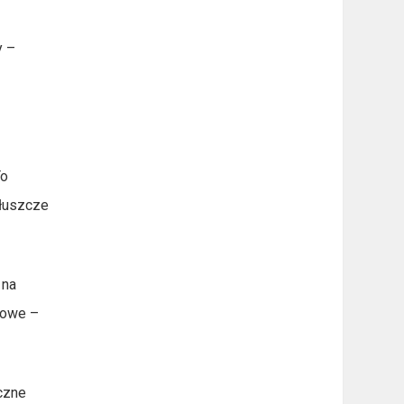
y –
To
tłuszcze
 na
howe –
aczne