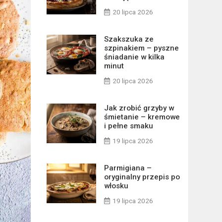
20 lipca 2026
Szakszuka ze
szpinakiem – pyszne
śniadanie w kilka
minut
20 lipca 2026
Jak zrobić grzyby w
śmietanie – kremowe
i pełne smaku
19 lipca 2026
Parmigiana –
oryginalny przepis po
włosku
19 lipca 2026