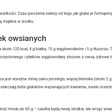
 wielkości. Czas pieczenia zależy od tego, jak grube je formujem
ą miękkie w środku.
ek owsianych
 około 120 kcal, 4 g białka, 15 g węglowodanów i 5 g tłuszczu. 
 orzechowego i płatków, węglowodany złożone z owsa, zdrowe 
jest wyraźna: mniej cukru prostego, więcej błonnika (około 2 g
ostarczają beta-glukanów wspierających trawienie, masło orzec
ilość miodu do 60 g – ciastka będą mniej słodkie, ale wciąż sm