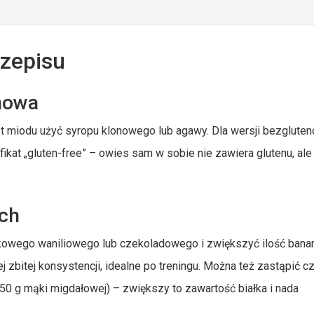
rzepisu
nowa
st miodu użyć syropu klonowego lub agawy. Dla wersji bezglute
fikat „gluten-free” – owies sam w sobie nie zawiera glutenu, ale
ych
kowego waniliowego lub czekoladowego i zwiększyć ilość bana
j zbitej konsystencji, idealne po treningu. Można też zastąpić c
0 g mąki migdałowej) – zwiększy to zawartość białka i nada