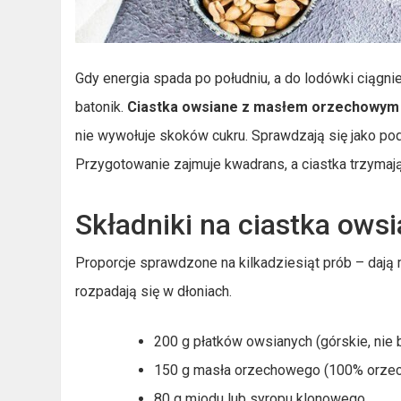
Gdy energia spada po południu, a do lodówki ciągn
batonik.
Ciastka owsiane z masłem orzechowym
nie wywołuje skoków cukru. Sprawdzają się jako pod
Przygotowanie zajmuje kwadrans, a ciastka trzymaj
Składniki na ciastka ow
Proporcje sprawdzone na kilkadziesiąt prób – dają m
rozpadają się w dłoniach.
200 g płatków owsianych (górskie, nie
150 g masła orzechowego (100% orze
80 g miodu lub syropu klonowego