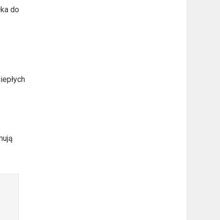
łka do
ciepłych
mują