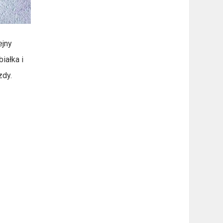
ejny
iałka i
zdy.