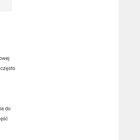
nowej
 często
na do
zęść