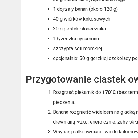
1 dojrzały banan (około 120 g)
40 g wiórków kokosowych
30 g pestek słonecznika
1 łyżeczka cynamonu
szczypta soli morskiej
opcjonalnie: 50 g gorzkiej czekolady po
Przygotowanie ciastek o
Rozgrzać piekarnik do
170°C
(bez term
pieczenia.
Banana rozgnieść widelcem na gładką 
drewnianą łyżką, energicznie, żeby skła
Wsypać płatki owsiane, wiórki kokosowe