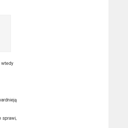
– wtedy
wardnieją
e sprawi,