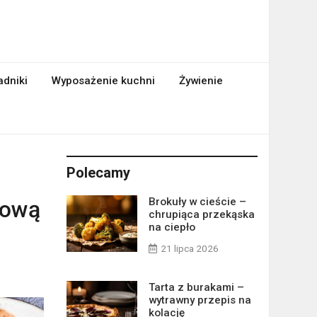
adniki
Wyposażenie kuchni
Żywienie
Polecamy
Brokuły w cieście –
rową
chrupiąca przekąska
na ciepło
21 lipca 2026
Tarta z burakami –
wytrawny przepis na
kolację