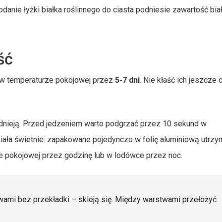
danie łyżki białka roślinnego do ciasta podniesie zawartość bia
ść
 w temperaturze pokojowej przez
5-7 dni
. Nie kłaść ich jeszcze 
dnieją. Przed jedzeniem warto podgrzać przez 10 sekund w
ała świetnie: zapakowane pojedynczo w folię aluminiową utrzy
e pokojowej przez godzinę lub w lodówce przez noc.
wami bez przekładki – skleją się. Między warstwami przełożyć