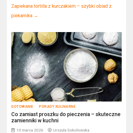
Zapiekana tortilla z kurczakiem – szybki obiad z
piekarnika
→
GOTOWANIE
PORADY KULINARNE
Co zamiast proszku do pieczenia – skuteczne
zamienniki w kuchni
10 marca 2026
Urszula Sokołowska