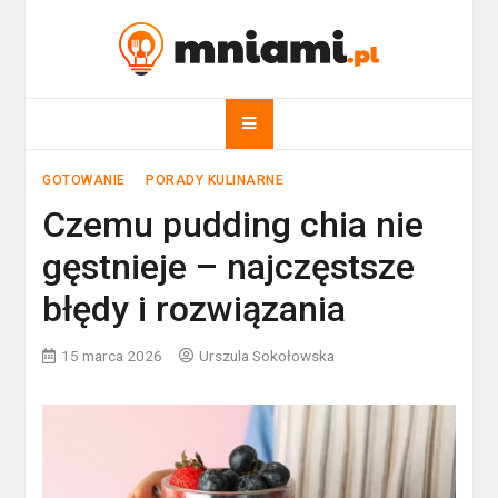
Skip
to
mniami.pl
content
Kuchnia Polska i nie tylko!
GOTOWANIE
PORADY KULINARNE
Czemu pudding chia nie
gęstnieje – najczęstsze
błędy i rozwiązania
15 marca 2026
Urszula Sokołowska