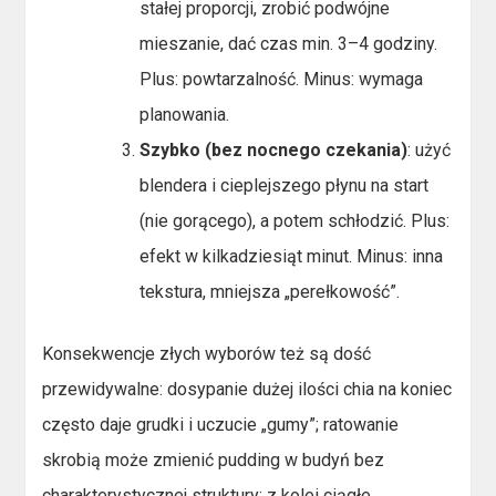
stałej proporcji, zrobić podwójne
mieszanie, dać czas min. 3–4 godziny.
Plus: powtarzalność. Minus: wymaga
planowania.
Szybko (bez nocnego czekania)
: użyć
blendera i cieplejszego płynu na start
(nie gorącego), a potem schłodzić. Plus:
efekt w kilkadziesiąt minut. Minus: inna
tekstura, mniejsza „perełkowość”.
Konsekwencje złych wyborów też są dość
przewidywalne: dosypanie dużej ilości chia na koniec
często daje grudki i uczucie „gumy”; ratowanie
skrobią może zmienić pudding w budyń bez
charakterystycznej struktury; z kolei ciągłe