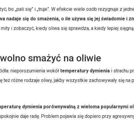
yć, bo „pali się” i „truje”. W efekcie wiele osób rezygnuje z jedn
iwa nadaje się do smażenia, o ile używa się jej świadomie i zn
mity i zobaczyć, kiedy oliwa się sprawdza, a kiedy lepiej sięgną
e wolno smażyć na oliwie
ródła: nieporozumienia wokół
temperatury dymienia
i strachu p
ę też różne rodzaje oliwy, jakby wszystkie zachowywały się na p
mperaturę dymienia porównywalną z wieloma popularnymi o
okojnie daje radę. Problem pojawia się dopiero przy agresyw