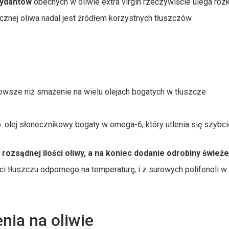
sydantów
obecnych w oliwie extra virgin rzeczywiście ulega roz
cznej oliwa nadal jest źródłem korzystnych tłuszczów
drowsze niż smażenie na wielu olejach bogatych w tłuszcze
p. olej słonecznikowy bogaty w omega-6, który utlenia się szybcie
rozsądnej ilości oliwy, a na koniec dodanie odrobiny świeże
ci tłuszczu odpornego na temperaturę, i z surowych polifenoli w
nia na oliwie