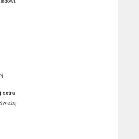
kładowi.
j.
j extra
 świeżej