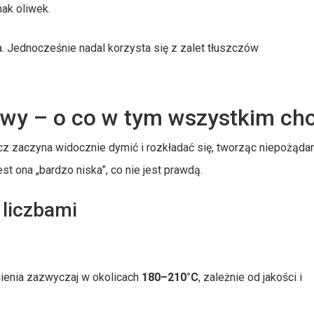
ak oliwek.
ia. Jednocześnie nadal korzysta się z zalet tłuszczów
iwy – o co w tym wszystkim ch
cz zaczyna widocznie dymić i rozkładać się, tworząc niepożąda
st ona „bardzo niska”, co nie jest prawdą.
 liczbami
ienia zazwyczaj w okolicach
180–210°C
, zależnie od jakości i