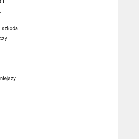
 i
.
– szkoda
 czy
śniejszy