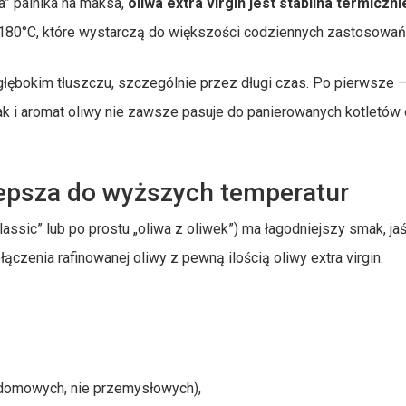
” palnika na maksa,
oliwa extra virgin jest stabilna termicznie
–180°C, które wystarczą do większości codziennych zastosowań
 głębokim tłuszczu, szczególnie przez długi czas. Po pierwsze 
ak i aromat oliwy nie zawsze pasuje do panierowanych kotletów
 lepsza do wyższych temperatur
lassic” lub po prostu „oliwa z oliwek”) ma łagodniejszy smak, ja
ączenia rafinowanej oliwy z pewną ilością oliwy extra virgin.
 domowych, nie przemysłowych),