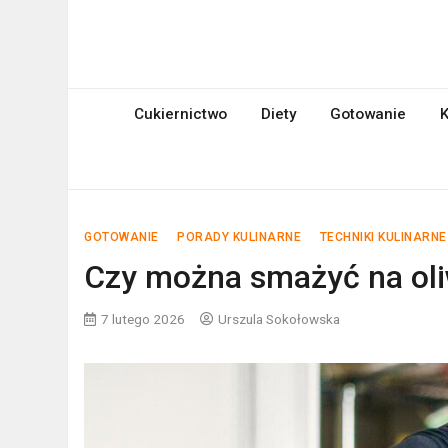
Skip
to
mniami.pl
content
Kuchnia Polska i nie tylko!
Cukiernictwo
Diety
Gotowanie
K
GOTOWANIE
PORADY KULINARNE
TECHNIKI KULINARNE
Czy można smażyć na oliw
7 lutego 2026
Urszula Sokołowska