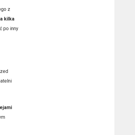
ego z
a kilka
ć po inny
rzed
atelni
lejami
nym