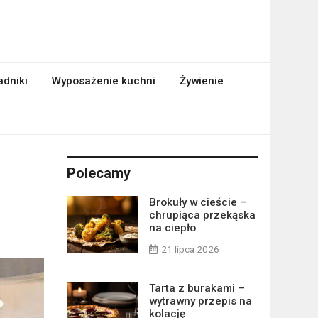
adniki
Wyposażenie kuchni
Żywienie
Polecamy
Brokuły w cieście –
chrupiąca przekąska
na ciepło
21 lipca 2026
Tarta z burakami –
wytrawny przepis na
kolację