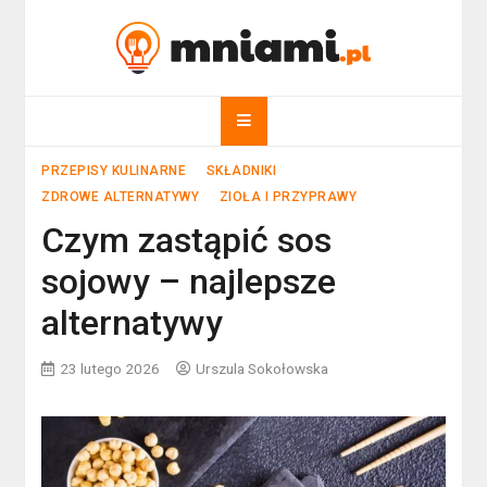
Skip
to
mniami.pl
content
Kuchnia Polska i nie tylko!
PRZEPISY KULINARNE
SKŁADNIKI
ZDROWE ALTERNATYWY
ZIOŁA I PRZYPRAWY
Czym zastąpić sos
sojowy – najlepsze
alternatywy
23 lutego 2026
Urszula Sokołowska