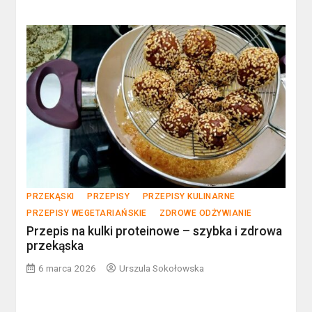
PRZEKĄSKI
PRZEPISY
PRZEPISY KULINARNE
PRZEPISY WEGETARIAŃSKIE
ZDROWE ODŻYWIANIE
Przepis na kulki proteinowe – szybka i zdrowa
przekąska
6 marca 2026
Urszula Sokołowska