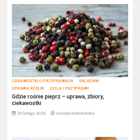
CIEKAWOSTKI O PRZYPRAWACH
SKŁADNIKI
UPRAWA ROŚLIN
ZIOŁA I PRZYPRAWY
Gdzie rośnie pieprz – uprawa, zbiory,
ciekawostki
20 lutego 2026
Urszula Sokołowska