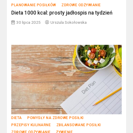
PLANOWANIE POSIŁKÓW
ZDROWE ODŻYWIANIE
Dieta 1000 kcal: prosty jadłospis na tydzień
30 lipca 2025
Urszula Sokołowska
DIETA
POMYSŁY NA ZDROWE POSIŁKI
PRZEPISY KULINARNE
ZBILANSOWANE POSIŁKI
ZDROWE ODŻYWIANIE
ŻYWIENIE