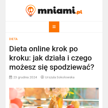
Skip
to
mniami.pl
content
Kuchnia Polska i nie tylko!
DIETA
Dieta online krok po
kroku: jak działa i czego
możesz się spodziewać?
23 grudnia 2024
Urszula Sokołowska