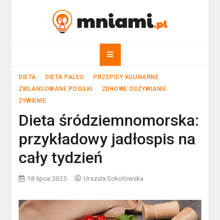
Skip
to
mniami.pl
content
Kuchnia Polska i nie tylko!
DIETA
DIETA PALEO
PRZEPISY KULINARNE
ZBILANSOWANE POSIŁKI
ZDROWE ODŻYWIANIE
ŻYWIENIE
Dieta śródziemnomorska:
przykładowy jadłospis na
cały tydzień
18 lipca 2025
Urszula Sokołowska