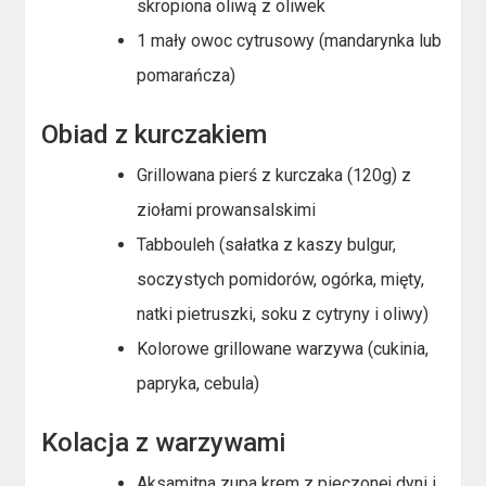
skropiona oliwą z oliwek
1 mały owoc cytrusowy (mandarynka lub
pomarańcza)
Obiad z kurczakiem
Grillowana pierś z kurczaka (120g) z
ziołami prowansalskimi
Tabbouleh (sałatka z kaszy bulgur,
soczystych pomidorów, ogórka, mięty,
natki pietruszki, soku z cytryny i oliwy)
Kolorowe grillowane warzywa (cukinia,
papryka, cebula)
Kolacja z warzywami
Aksamitna zupa krem z pieczonej dyni i