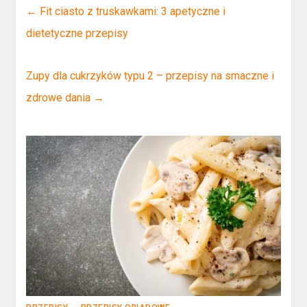
←
Fit ciasto z truskawkami: 3 apetyczne i
dietetyczne przepisy
Zupy dla cukrzyków typu 2 – przepisy na smaczne i
zdrowe dania
→