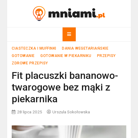
Skip
to
mniami.pl
content
Kuchnia Polska i nie tylko!
CIASTECZKA I MUFFINKI
DANIA WEGETARIAŃSKIE
GOTOWANIE
GOTOWANIE W PIEKARNIKU
PRZEPISY
ZDROWE PRZEPISY
Fit placuszki bananowo-
twarogowe bez mąki z
piekarnika
28 lipca 2025
Urszula Sokołowska