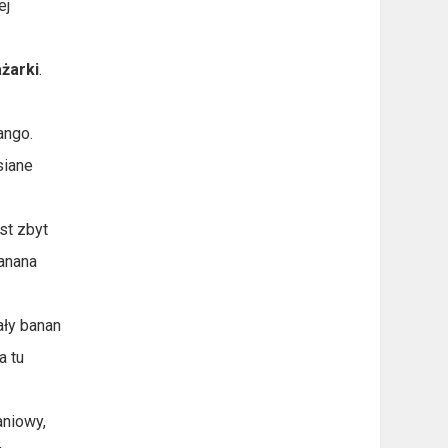
ej
żarki
.
ango.
siane
st zbyt
banana
ały banan
a tu
aniowy,