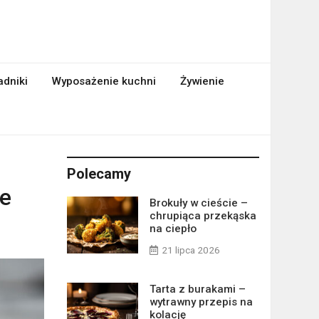
adniki
Wyposażenie kuchni
Żywienie
Polecamy
ie
Brokuły w cieście –
chrupiąca przekąska
na ciepło
21 lipca 2026
Tarta z burakami –
wytrawny przepis na
kolację