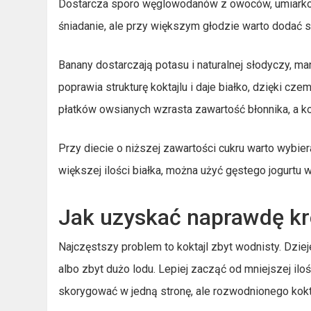
Dostarcza sporo węglowodanów z owoców, umiarkowan
śniadanie, ale przy większym głodzie warto dodać sk
Banany dostarczają potasu i naturalnej słodyczy, ma
poprawia strukturę koktajlu i daje białko, dzięki cz
płatków owsianych wzrasta zawartość błonnika, a kok
Przy diecie o niższej zawartości cukru warto wybie
większej ilości białka, można użyć gęstego jogurt
Jak uzyskać naprawdę kr
Najczęstszy problem to koktajl zbyt wodnisty. Dziej
albo zbyt dużo lodu. Lepiej zacząć od mniejszej il
skorygować w jedną stronę, ale rozwodnionego kokta