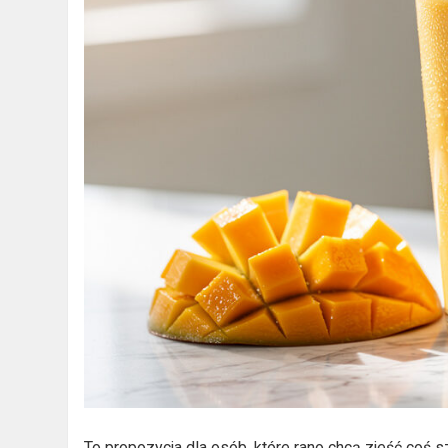
To propozycja dla osób, które rano chcą zjeść coś sz