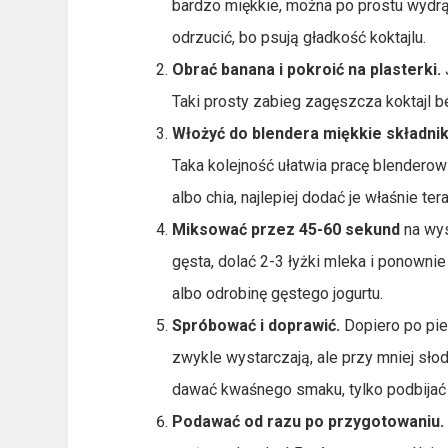
bardzo miękkie, można po prostu wydrą
odrzucić, bo psują gładkość koktajlu.
Obrać banana i pokroić na plasterki.
Taki prosty zabieg zagęszcza koktajl b
Włożyć do blendera miękkie składnik
Taka kolejność ułatwia pracę blenderow
albo chia, najlepiej dodać je właśnie ter
Miksować przez 45-60 sekund
na wys
gęsta, dolać 2-3 łyżki mleka i ponowni
albo odrobinę gęstego jogurtu.
Spróbować i doprawić.
Dopiero po pie
zwykle wystarczają, ale przy mniej sł
dawać kwaśnego smaku, tylko podbijać
Podawać od razu po przygotowaniu.