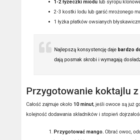
1-2 łyżeczki miodu
lub syropu klonowe
2-3 kostki lodu lub garść mrożonego m
1 łyżka płatków owsianych błyskawicznyc
Najlepszą konsystencję daje
bardzo d
dają posmak skrobi i wymagają dosładza
Przygotowanie koktajlu 
Całość zajmuje około
10 minut
, jeśli owoce są już 
kolejność dodawania składników i stopień dojrzało
Przygotować mango.
Obrać owoc, odci