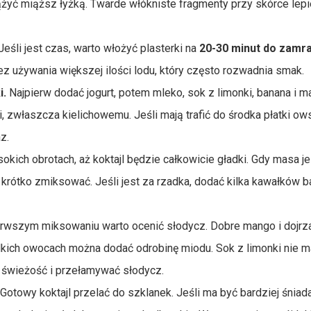
żyć miąższ łyżką. Twarde włókniste fragmenty przy skórce lepi
Jeśli jest czas, warto włożyć plasterki na
20-30 minut do zamra
ez używania większej ilości lodu, który często rozwadnia smak.
i.
Najpierw dodać jogurt, potem mleko, sok z limonki, banana i m
i, zwłaszcza kielichowemu. Jeśli mają trafić do środka płatki ow
az.
okich obrotach, aż koktajl będzie całkowicie gładki. Gdy masa je
e krótko zmiksować. Jeśli jest za rzadka, dodać kilka kawałków 
rwszym miksowaniu warto ocenić słodycz. Dobre mango i dojrz
odkich owocach można dodać odrobinę miodu. Sok z limonki nie m
 świeżość i przełamywać słodycz.
Gotowy koktajl przelać do szklanek. Jeśli ma być bardziej śniad