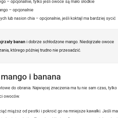
go – opcjonalnie, tylko jeśli owoce są mało słodkie
ango – opcjonalnie
h lub nasion chia – opcjonalnie, jeśli koktajl ma bardziej sycić
ojrzały banan
i dobrze schłodzone mango. Niedojrzałe owoce
nia, którego później trudno nie przesadzić.
z mango i banana
gotowe do obrania. Najwięcej znaczenia ma tu nie sam czas, tylko
ści owoców.
ąć miąższ od pestki i pokroić go na mniejsze kawałki. Jeśli ma