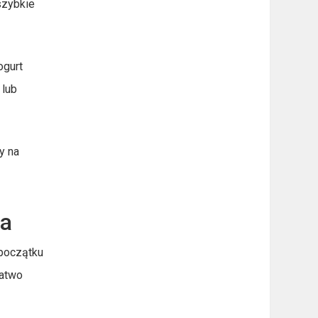
szybkie
ogurt
 lub
y na
na
 początku
łatwo