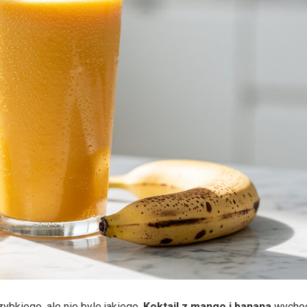
ybkiego, ale nie byle jakiego.
Koktajl z mango i banana
wycho