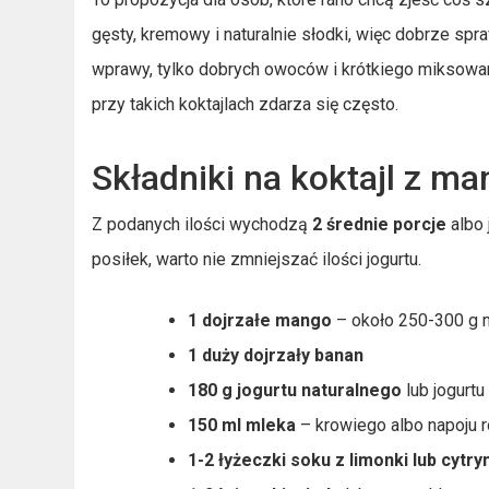
gęsty, kremowy i naturalnie słodki, więc dobrze spr
wprawy, tylko dobrych owoców i krótkiego miksowani
przy takich koktajlach zdarza się często.
Składniki na koktajl z ma
Z podanych ilości wychodzą
2 średnie porcje
albo 
posiłek, warto nie zmniejszać ilości jogurtu.
1 dojrzałe mango
– około 250-300 g 
1 duży dojrzały banan
180 g jogurtu naturalnego
lub jogurtu
150 ml mleka
– krowiego albo napoju r
1-2 łyżeczki soku z limonki lub cytry