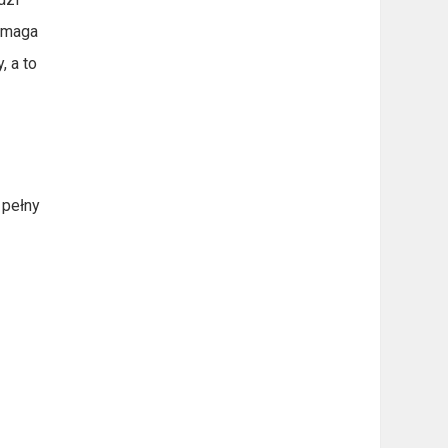
wymaga
, a to
 pełny