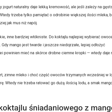
 jogurt naturalny daje lekką kremowość, ale jeśli zależy na gęs
. Wtedy trzeba tylko pamiętać o odrobinie większej ilości mleka, 
iej jak mus niż napój.
, inne bardziej włókniste. Do koktajlu najlepiej wybierać owoc
Gdy mango jest twarde i jeszcze niedojrzałe, lepiej odłożyć
lei powinien mieć na skórce drobne ciemne kropki — wtedy daje 
gurt, zimne mleko i choć część owoców trzymanych wcześniej w 
urę. Wtedy nie trzeba ratować go dużą ilością lodu, a smak mang
 koktajlu śniadaniowego z mang