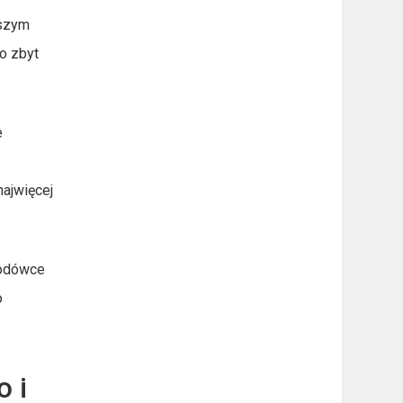
tszym
bo zbyt
e
najwięcej
lodówce
o
o i