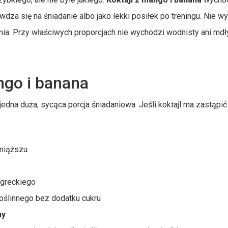
awdza się na śniadanie albo jako lekki posiłek po treningu. Nie 
a. Przy właściwych proporcjach nie wychodzi wodnisty ani mdły
ngo i banana
jedna duża, sycąca porcja śniadaniowa. Jeśli koktajl ma zastąpić
miąższu
 greckiego
oślinnego bez dodatku cukru
ny