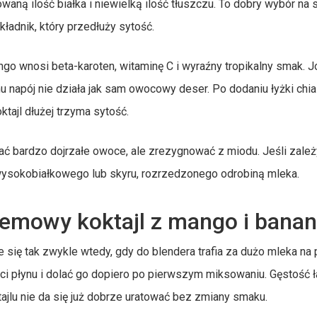
ą ilość białka i niewielką ilość tłuszczu. To dobry wybór na 
ładnik, który przedłuży sytość.
ngo wnosi beta-karoten, witaminę C i wyraźny tropikalny smak. J
emu napój nie działa jak sam owocowy deser. Po dodaniu łyżki chia
tajl dłużej trzyma sytość.
rać bardzo dojrzałe owoce, ale zrezygnować z miodu. Jeśli zależ
u wysokobiałkowego lub skyru, rozrzedzonego odrobiną mleka.
emowy koktajl z mango i bana
e się tak zwykle wtedy, gdy do blendera trafia za dużo mleka na
ości płynu i dolać go dopiero po pierwszym miksowaniu. Gęstość 
jlu nie da się już dobrze uratować bez zmiany smaku.