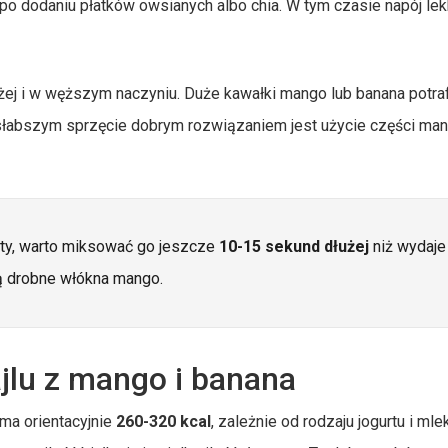
 po dodaniu płatków owsianych albo chia. W tym czasie napój le
.
ej i w węższym naczyniu. Duże kawałki mango lub banana potra
zy słabszym sprzęcie dobrym rozwiązaniem jest użycie części ma
sty, warto miksować go jeszcze
10-15 sekund dłużej
niż wydaje
ją drobne włókna mango.
jlu z mango i banana
ma orientacyjnie
260-320 kcal
, zależnie od rodzaju jogurtu i mle