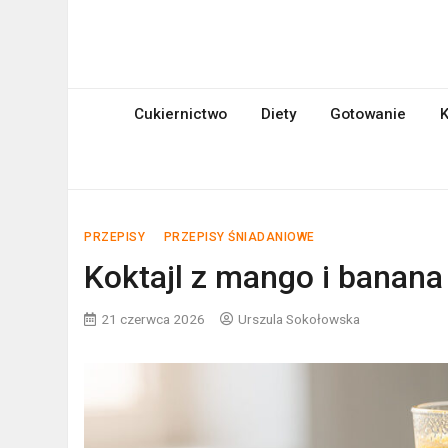
Skip
to
mniami.pl
content
Kuchnia Polska i nie tylko!
Cukiernictwo
Diety
Gotowanie
K
PRZEPISY
PRZEPISY ŚNIADANIOWE
Koktajl z mango i banana
21 czerwca 2026
Urszula Sokołowska