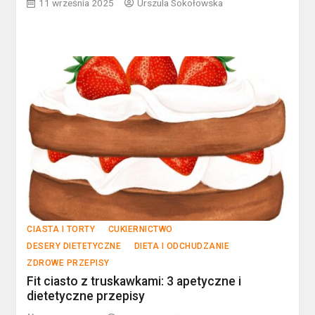
11 września 2025
Urszula Sokołowska
CIASTA I TORTY
CUKIERNICTWO
DESERY DIETETYCZNE
DIETA I ODCHUDZANIE
ZDROWE PRZEPISY
Fit ciasto z truskawkami: 3 apetyczne i
dietetyczne przepisy