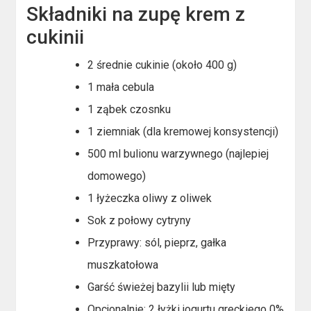
Składniki na zupę krem z
cukinii
2 średnie cukinie (około 400 g)
1 mała cebula
1 ząbek czosnku
1 ziemniak (dla kremowej konsystencji)
500 ml bulionu warzywnego (najlepiej
domowego)
1 łyżeczka oliwy z oliwek
Sok z połowy cytryny
Przyprawy: sól, pieprz, gałka
muszkatołowa
Garść świeżej bazylii lub mięty
Opcjonalnie: 2 łyżki jogurtu greckiego 0%