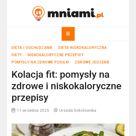
Skip
to
mniami.pl
content
Kuchnia Polska i nie tylko!
DIETA I ODCHUDZANIE
DIETA NISKOKALORYCZNA
DIETY
NISKOKALORYCZNE PRZEPISY
POMYSŁY NA ZDROWE POSIŁKI
ZDROWE JEDZENIE
Kolacja fit: pomysły na
zdrowe i niskokaloryczne
przepisy
11 września 2025
Urszula Sokołowska