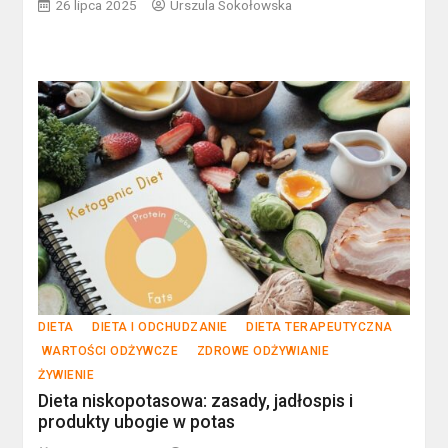
26 lipca 2025
Urszula Sokołowska
DIETA
DIETA I ODCHUDZANIE
DIETA TERAPEUTYCZNA
WARTOŚCI ODŻYWCZE
ZDROWE ODŻYWIANIE
ŻYWIENIE
Dieta niskopotasowa: zasady, jadłospis i
produkty ubogie w potas