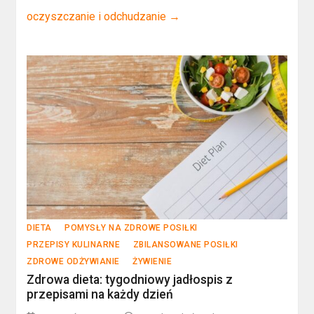
oczyszczanie i odchudzanie
→
DIETA
POMYSŁY NA ZDROWE POSIŁKI
PRZEPISY KULINARNE
ZBILANSOWANE POSIŁKI
ZDROWE ODŻYWIANIE
ŻYWIENIE
Zdrowa dieta: tygodniowy jadłospis z
przepisami na każdy dzień