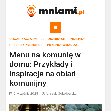
Skip
to
mniami.pl
content
Kuchnia Polska i nie tylko!
ORGANIZACJA IMPREZ RODZINNYCH
PRZEPISY
PRZEPISY KULINARNE
PRZEPISY OBIADOWE
Menu na komunię w
domu: Przykłady i
inspiracje na obiad
komunijny
6 września 2025
Urszula Sokołowska