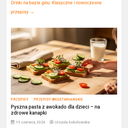
Drinki na bazie ginu: Klasyczne i nowoczesne
przepisy
→
PRZEPISY
PRZEPISY WEGETARIAŃSKIE
Pyszna pasta z awokado dla dzieci – na
zdrowe kanapki
15 czerwca 2026
Urszula Sokołowska