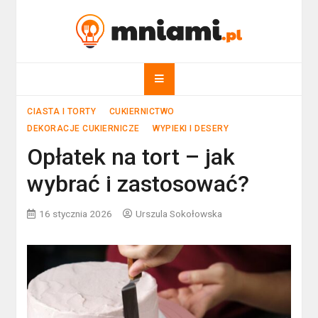
Skip
to
mniami.pl
content
Kuchnia Polska i nie tylko!
CIASTA I TORTY
CUKIERNICTWO
DEKORACJE CUKIERNICZE
WYPIEKI I DESERY
Opłatek na tort – jak
wybrać i zastosować?
16 stycznia 2026
Urszula Sokołowska