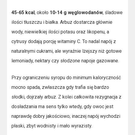
45-65 kcal
, około
10-14 g węglowodanów
, śladowe
ilości tłuszczu i białka. Arbuz dostarcza głównie
wody, niewielkiej ilości potasu oraz likopenu, a
cytrusy dodają porcję witaminy C. To nadal napój z
naturalnymi cukrami, ale wyraźnie lżejszy niż gotowe
lemoniady, nektary czy słodzone napoje gazowane.
Przy ograniczeniu syropu do minimum kaloryczność
mocno spada, zwłaszcza gdy trafia się bardzo
słodki, dojrzały arbuz. Z kolei całkowita rezygnacja z
dosładzania ma sens tylko wtedy, gdy owoc jest
naprawdę dobry jakościowo; inaczej napój wychodzi
płaski, zbyt wodnisty i mało wyrazisty.