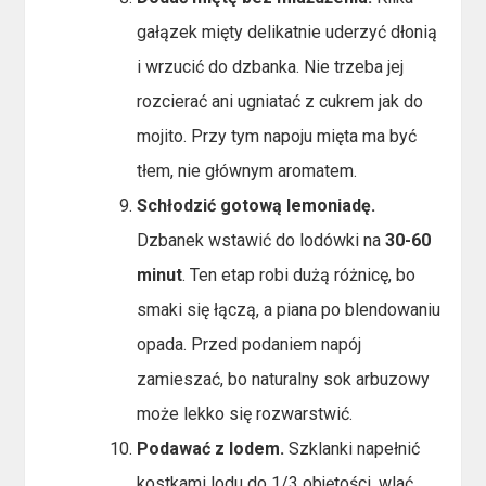
gałązek mięty delikatnie uderzyć dłonią
i wrzucić do dzbanka. Nie trzeba jej
rozcierać ani ugniatać z cukrem jak do
mojito. Przy tym napoju mięta ma być
tłem, nie głównym aromatem.
Schłodzić gotową lemoniadę.
Dzbanek wstawić do lodówki na
30-60
minut
. Ten etap robi dużą różnicę, bo
smaki się łączą, a piana po blendowaniu
opada. Przed podaniem napój
zamieszać, bo naturalny sok arbuzowy
może lekko się rozwarstwić.
Podawać z lodem.
Szklanki napełnić
kostkami lodu do 1/3 objętości, wlać