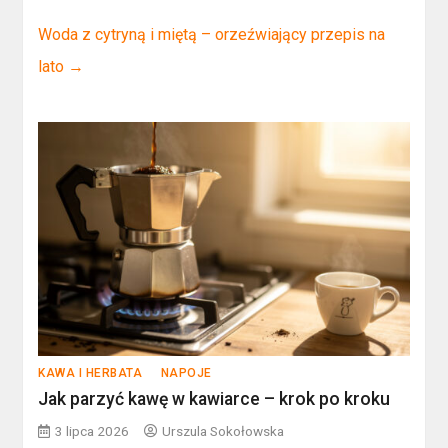
Woda z cytryną i miętą – orzeźwiający przepis na
lato
→
KAWA I HERBATA
NAPOJE
Jak parzyć kawę w kawiarce – krok po kroku
3 lipca 2026
Urszula Sokołowska