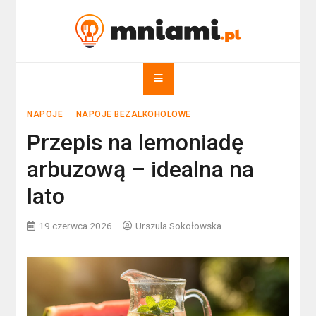
Skip
to
mniami.pl
content
Kuchnia Polska i nie tylko!
NAPOJE
NAPOJE BEZALKOHOLOWE
Przepis na lemoniadę
arbuzową – idealna na
lato
19 czerwca 2026
Urszula Sokołowska