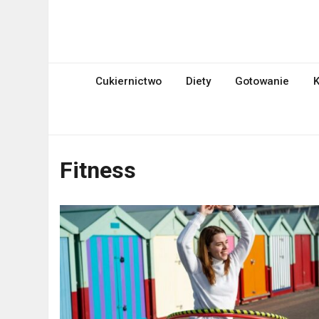
Skip
to
mniami.pl
content
Kuchnia Polska i nie tylko!
Cukiernictwo
Diety
Gotowanie
K
Fitness