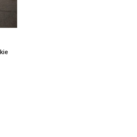
S
kie