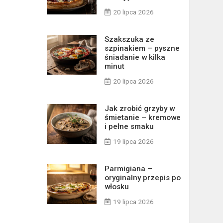
20 lipca 2026
Szakszuka ze
szpinakiem – pyszne
śniadanie w kilka
minut
20 lipca 2026
Jak zrobić grzyby w
śmietanie – kremowe
i pełne smaku
19 lipca 2026
Parmigiana –
oryginalny przepis po
włosku
19 lipca 2026