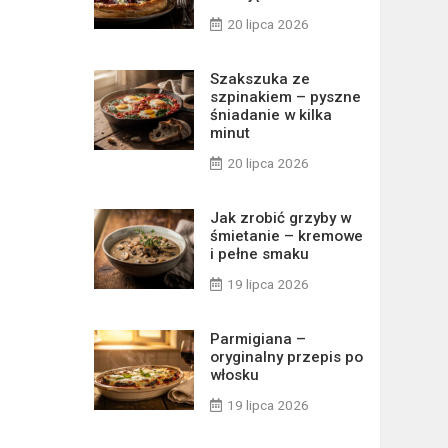
20 lipca 2026
Szakszuka ze
szpinakiem – pyszne
śniadanie w kilka
minut
20 lipca 2026
Jak zrobić grzyby w
śmietanie – kremowe
i pełne smaku
19 lipca 2026
Parmigiana –
oryginalny przepis po
włosku
19 lipca 2026