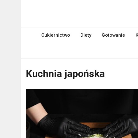
Skip
to
mniami.pl
content
Kuchnia Polska i nie tylko!
Cukiernictwo
Diety
Gotowanie
K
Kuchnia japońska