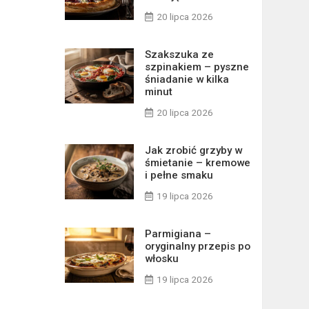
20 lipca 2026
Szakszuka ze
szpinakiem – pyszne
śniadanie w kilka
minut
20 lipca 2026
Jak zrobić grzyby w
śmietanie – kremowe
i pełne smaku
19 lipca 2026
Parmigiana –
oryginalny przepis po
włosku
19 lipca 2026