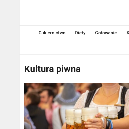
Skip
to
mniami.pl
content
Kuchnia Polska i nie tylko!
Cukiernictwo
Diety
Gotowanie
K
Kultura piwna