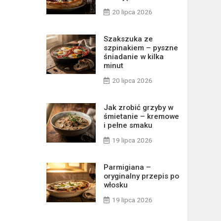
20 lipca 2026
Szakszuka ze
szpinakiem – pyszne
śniadanie w kilka
minut
20 lipca 2026
Jak zrobić grzyby w
śmietanie – kremowe
i pełne smaku
19 lipca 2026
Parmigiana –
oryginalny przepis po
włosku
19 lipca 2026