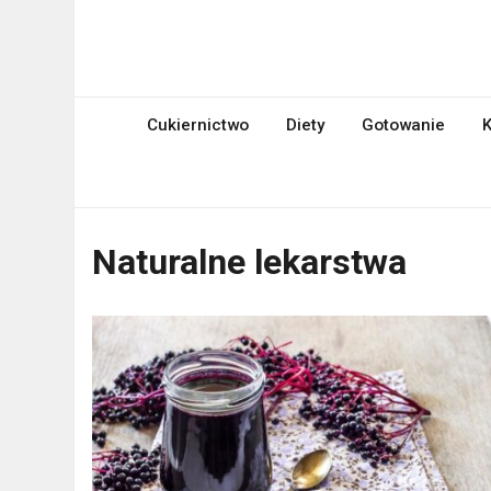
Skip
to
mniami.pl
content
Kuchnia Polska i nie tylko!
Cukiernictwo
Diety
Gotowanie
K
Naturalne lekarstwa