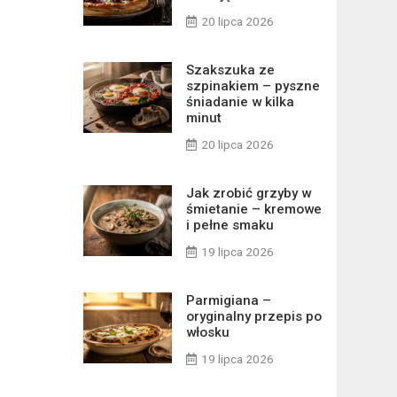
20 lipca 2026
Szakszuka ze
szpinakiem – pyszne
śniadanie w kilka
minut
20 lipca 2026
Jak zrobić grzyby w
śmietanie – kremowe
i pełne smaku
19 lipca 2026
Parmigiana –
oryginalny przepis po
włosku
19 lipca 2026