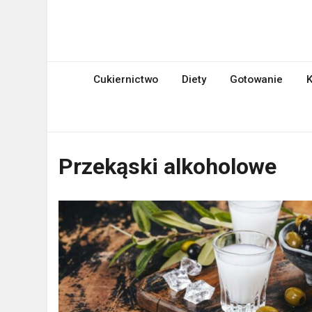
Skip
to
mniami.pl
content
Kuchnia Polska i nie tylko!
Cukiernictwo
Diety
Gotowanie
K
Przekąski alkoholowe