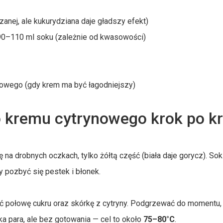
zanej, ale kukurydziana daje gładszy efekt)
+ 90–110 ml soku (zależnie od kwasowości)
liowego (gdy krem ma być łagodniejszy)
 kremu cytrynowego krok po k
 na drobnych oczkach, tylko żółtą część (biała daje gorycz). Sok
y pozbyć się pestek i błonek.
ać połowę cukru oraz skórkę z cytryny. Podgrzewać do momentu, 
ka para, ale bez gotowania — cel to około
75–80°C
.