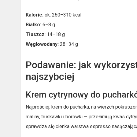
Kalorie:
ok. 260–310 kcal
Białko:
6–8 g
Tłuszcz:
14–18 g
Węglowodany:
28–34 g
Podawanie: jak wykorzys
najszybciej
Krem cytrynowy do pucharkó
Najprościej: krem do pucharka, na wierzch pokruszon
maliny, truskawki i borówki — przełamują kwas cytryn
sprawdza się cienka warstwa espresso nasączająca 