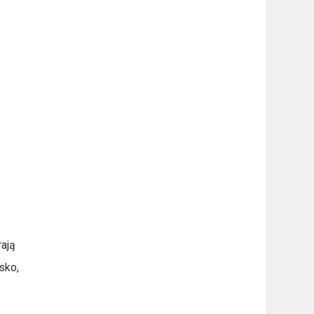
rają
sko,