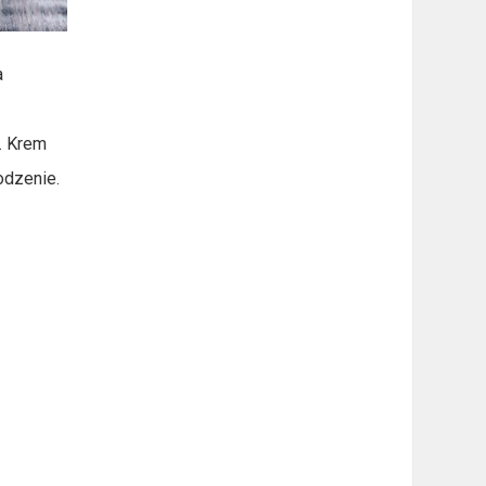
a
. Krem
odzenie.