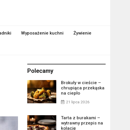
adniki
Wyposażenie kuchni
Żywienie
Polecamy
m
Brokuły w cieście –
chrupiąca przekąska
na ciepło
21 lipca 2026
Tarta z burakami –
wytrawny przepis na
kolację