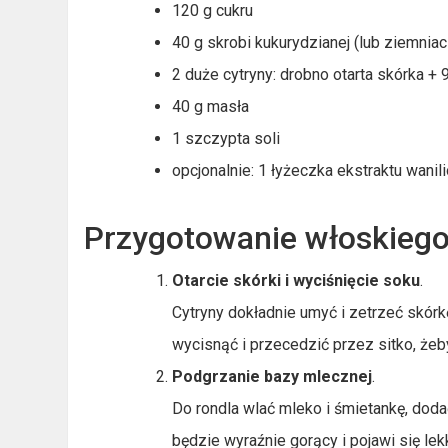
120 g cukru
40 g skrobi kukurydzianej (lub ziemniac
2 duże cytryny: drobno otarta skórka 
40 g masła
1 szczypta soli
opcjonalnie: 1 łyżeczka ekstraktu wani
Przygotowanie włoskiego
Otarcie skórki i wyciśnięcie soku
.
Cytryny dokładnie umyć i zetrzeć skórkę
wycisnąć i przecedzić przez sitko, żeb
Podgrzanie bazy mlecznej
.
Do rondla wlać mleko i śmietankę, dod
będzie wyraźnie gorący i pojawi się lek