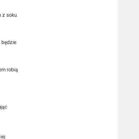
m z soku.
e będzie
tem robią
ając
iej