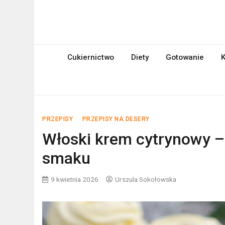
Skip
to
mniami.pl
content
Kuchnia Polska i nie tylko!
Cukiernictwo
Diety
Gotowanie
K
PRZEPISY
PRZEPISY NA DESERY
Włoski krem cytrynowy –
smaku
9 kwietnia 2026
Urszula Sokołowska