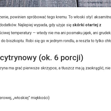
czenie, powinien spróbować tego kremu. To włoski styl: aksamitn
dodatków. Najlepiej wypada, gdy użyje się
skórki otartej z
iwej temperatury — wtedy nie ma ani posmaku jajek, ani grudek
 do biszkoptu. Robi się go w jednym rondlu, a reszta to tylko chł
cytrynowy (ok. 6 porcji)
tryna ma grać pierwsze skrzypce, a tłuszcz ma ją zaokrąglić, nie
erowej, „włoskiej” miękkości)