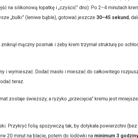
ść na silikonową łopatkę i „czyścić” dno). Po 2–4 minutach kre
wsze „bulki” (leniwe bąble), gotować jeszcze
30–45 sekund
, dal
y zniknął mączny posmak i żeby krem trzymał strukturę po schło
ryny i wymieszać. Dodać masło i mieszać do całkowitego rozpus
dodać teraz.
omat zostaje świeższy, a ryzyko „przecięcia” kremu jest mniejsze
ki. Przykryć folią spożywczą tak, by dotykała powierzchni (bez
ierw 20 minut na blacie, potem do lodówki na
minimum 3 godzin