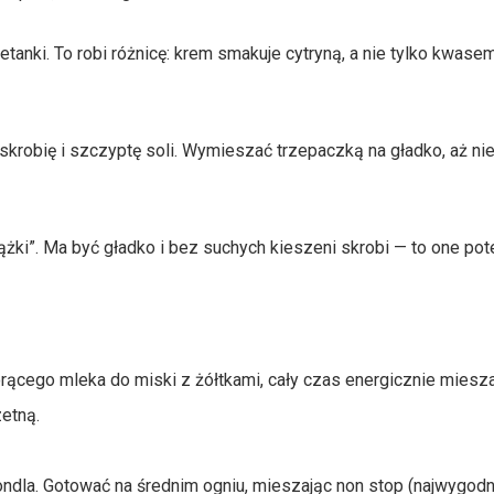
tanki. To robi różnicę: krem smakuje cytryną, a nie tylko kwase
 skrobię i szczyptę soli. Wymieszać trzepaczką na gładko, aż ni
tążki”. Ma być gładko i bez suchych kieszeni skrobi — to one po
rącego mleka do miski z żółtkami, cały czas energicznie miesz
zetną.
ndla. Gotować na średnim ogniu, mieszając non stop (najwygodn