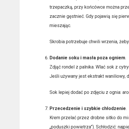
trzepaczką, przy końcówce można przej
zacznie gęstnieć. Gdy pojawią się pier
mieszając.
Skrobia potrzebuje chwili wrzenia, żeb
Dodanie soku i masła poza ogniem
.
Zdjąć rondel z palnika. Wlać sok z cyt
Jeśli używany jest ekstrakt waniliowy, 
Sok lepiej dodać po zdjęciu z ognia: ar
Przecedzenie i szybkie chłodzenie
.
Krem przelać przez drobne sitko do mis
„poduszki powietrza”). Schłodzić: najp