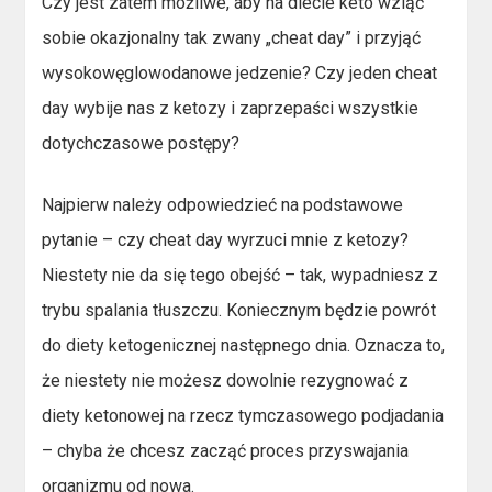
Czy jest zatem możliwe, aby na diecie keto wziąć
sobie okazjonalny tak zwany „cheat day” i przyjąć
wysokowęglowodanowe jedzenie? Czy jeden cheat
day wybije nas z ketozy i zaprzepaści wszystkie
dotychczasowe postępy?
Najpierw należy odpowiedzieć na podstawowe
pytanie – czy cheat day wyrzuci mnie z ketozy?
Niestety nie da się tego obejść – tak, wypadniesz z
trybu spalania tłuszczu. Koniecznym będzie powrót
do diety ketogenicznej następnego dnia. Oznacza to,
że niestety nie możesz dowolnie rezygnować z
diety ketonowej na rzecz tymczasowego podjadania
– chyba że chcesz zacząć proces przyswajania
organizmu od nowa.