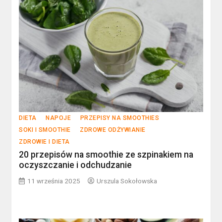
DIETA
NAPOJE
PRZEPISY NA SMOOTHIES
SOKI I SMOOTHIE
ZDROWE ODŻYWIANIE
ZDROWIE I DIETA
20 przepisów na smoothie ze szpinakiem na
oczyszczanie i odchudzanie
11 września 2025
Urszula Sokołowska