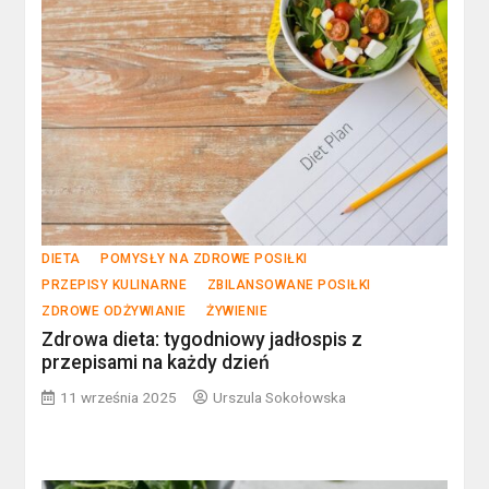
DIETA
POMYSŁY NA ZDROWE POSIŁKI
PRZEPISY KULINARNE
ZBILANSOWANE POSIŁKI
ZDROWE ODŻYWIANIE
ŻYWIENIE
Zdrowa dieta: tygodniowy jadłospis z
przepisami na każdy dzień
11 września 2025
Urszula Sokołowska