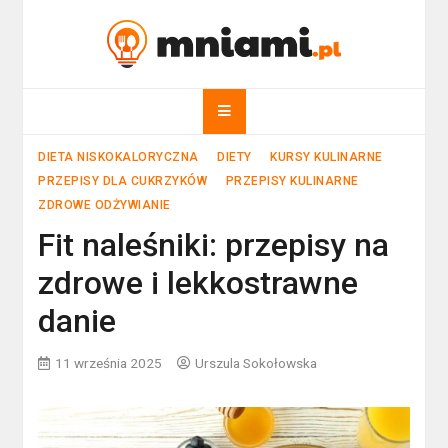
Skip
to
mniami.pl
content
Kuchnia Polska i nie tylko!
DIETA NISKOKALORYCZNA
DIETY
KURSY KULINARNE
PRZEPISY DLA CUKRZYKÓW
PRZEPISY KULINARNE
ZDROWE ODŻYWIANIE
Fit naleśniki: przepisy na
zdrowe i lekkostrawne
danie
11 września 2025
Urszula Sokołowska