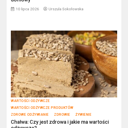
10 lipca 2026
Urszula Sokołowska
WARTOŚCI ODŻYWCZE
WARTOŚCI ODŻYWCZE PRODUKTÓW
ZDROWE ODŻYWIANIE
ZDROWIE
ŻYWIENIE
Chałwa: Czy jest zdrowa i jakie ma wartości