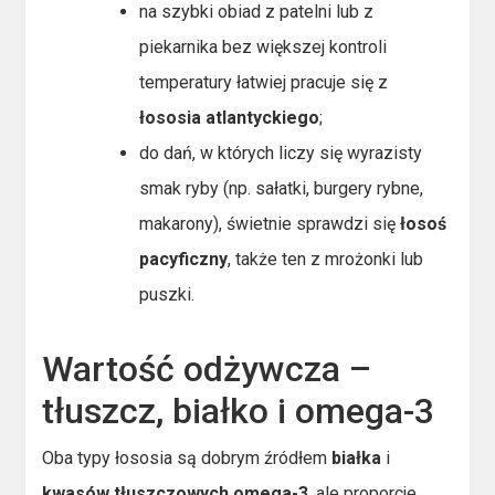
na szybki obiad z patelni lub z
piekarnika bez większej kontroli
temperatury łatwiej pracuje się z
łososia atlantyckiego
;
do dań, w których liczy się wyrazisty
smak ryby (np. sałatki, burgery rybne,
makarony), świetnie sprawdzi się
łosoś
pacyficzny
, także ten z mrożonki lub
puszki.
Wartość odżywcza –
tłuszcz, białko i omega-3
Oba typy łososia są dobrym źródłem
białka
i
kwasów tłuszczowych omega-3
, ale proporcje