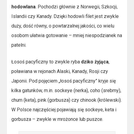
hodowlana
. Pochodzi głównie z Norwegii, Szkocji,
Islandii czy Kanady. Dzięki hodowli filet jest zwykle
duży, dość równy, o powtarzalnej jakości, co wielu
osobom ułatwia gotowanie – mniej niespodzianek na
patelni.
Łosoś pacyficzny to zwykle ryba
dziko żyjąca
,
poławiana w rejonach Alaski, Kanady, Rosji czy
Japonii. Pod pojęciem „łosoś pacyficzny” kryje się
kilka gatunków, m.in. sockeye (nerka), coho (srebrny),
chum (keta), pink (gorbusza) czy chinook (królewski).
W Polsce najczęściej pojawiają się sockeye, keta i
gorbusza – zwykle w mrożonce lub puszce.