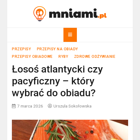
Skip
to
mniami.pl
content
Kuchnia Polska i nie tylko!
PRZEPISY
PRZEPISY NA OBIADY
PRZEPISY OBIADOWE
RYBY
ZDROWE ODŻYWIANIE
Łosoś atlantycki czy
pacyficzny – który
wybrać do obiadu?
7 marca 2026
Urszula Sokołowska