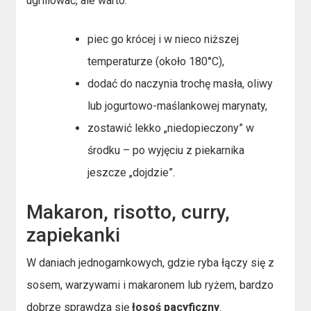
ugrillować, ale warto:
piec go krócej i w nieco niższej
temperaturze (około 180°C),
dodać do naczynia trochę masła, oliwy
lub jogurtowo-maślankowej marynaty,
zostawić lekko „niedopieczony” w
środku – po wyjęciu z piekarnika
jeszcze „dojdzie”.
Makaron, risotto, curry,
zapiekanki
W daniach jednogarnkowych, gdzie ryba łączy się z
sosem, warzywami i makaronem lub ryżem, bardzo
dobrze sprawdza się
łosoś pacyficzny
.