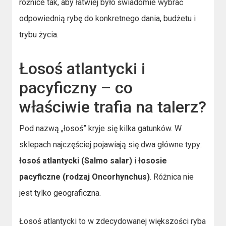
różnice tak, aby łatwiej było świadomie wybrać
odpowiednią rybę do konkretnego dania, budżetu i
trybu życia.
Łosoś atlantycki i
pacyficzny – co
właściwie trafia na talerz?
Pod nazwą „łosoś” kryje się kilka gatunków. W
sklepach najczęściej pojawiają się dwa główne typy:
łosoś atlantycki (Salmo salar)
i
łososie
pacyficzne (rodzaj Oncorhynchus)
. Różnica nie
jest tylko geograficzna.
Łosoś atlantycki to w zdecydowanej większości ryba