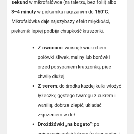
sekund
w mikrofalówce (na talerzu, bez folii) albo
3–4 minuty
w piekarniku nagrzanym do
160°C
.
Mikrofalówka daje najszybszy efekt miękkości,
piekarnik lepiej podbija chrupkość kruszonki.
Z owocami
: wcisnąć wierzchem
połówki śliwek, maliny lub borówki
przed posypaniem kruszonką; piec
chwilę dłużej.
Z serem
: do środka każdej kulki włożyć
łyżeczkę gęstego twarogu z cukrem i
wanilią; dobrze zlepić, układać
złączeniem w dół.
Drożdżówki „na bogato”
: po
upieczeniu polać lukrem (cukier puder +