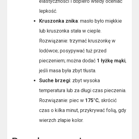
elastyczności i dopiero wtedy oceniać
lepkość.
Kruszonka znika
: masło było miękkie
lub kruszonka stała w cieple.
Rozwiązanie: trzymać kruszonkę w
lodówce; posypywać tuż przed
pieczeniem; można dodać
1 łyżkę mąki
,
jeśli masa była zbyt tłusta.
Suche brzegi
: zbyt wysoka
temperatura lub za długi czas pieczenia.
Rozwiązanie: piec w
175°C
, skrócić
czas o kilka minut, przykrywać folią, gdy
wierzch złapie kolor.