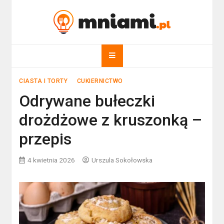
Skip
to
mniami.pl
content
Kuchnia Polska i nie tylko!
CIASTA I TORTY
CUKIERNICTWO
Odrywane bułeczki
drożdżowe z kruszonką –
przepis
4 kwietnia 2026
Urszula Sokołowska