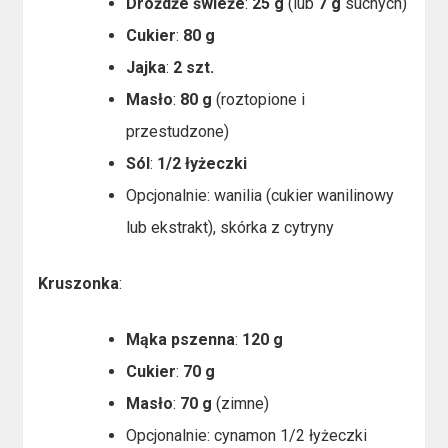
Drożdże świeże
:
25 g
(lub
7 g
suchych)
Cukier
:
80 g
Jajka
:
2 szt.
Masło
:
80 g
(roztopione i
przestudzone)
Sól
:
1/2 łyżeczki
Opcjonalnie: wanilia (cukier wanilinowy
lub ekstrakt), skórka z cytryny
Kruszonka
:
Mąka pszenna
:
120 g
Cukier
:
70 g
Masło
:
70 g
(zimne)
Opcjonalnie: cynamon 1/2 łyżeczki