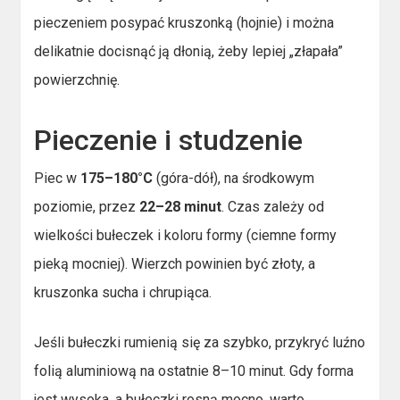
pieczeniem posypać kruszonką (hojnie) i można
delikatnie docisnąć ją dłonią, żeby lepiej „złapała”
powierzchnię.
Pieczenie i studzenie
Piec w
175–180°C
(góra-dół), na środkowym
poziomie, przez
22–28 minut
. Czas zależy od
wielkości bułeczek i koloru formy (ciemne formy
pieką mocniej). Wierzch powinien być złoty, a
kruszonka sucha i chrupiąca.
Jeśli bułeczki rumienią się za szybko, przykryć luźno
folią aluminiową na ostatnie 8–10 minut. Gdy forma
jest wysoka, a bułeczki rosną mocno, warto