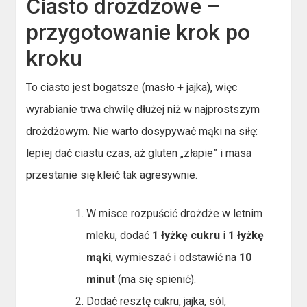
Ciasto drożdżowe –
przygotowanie krok po
kroku
To ciasto jest bogatsze (masło + jajka), więc
wyrabianie trwa chwilę dłużej niż w najprostszym
drożdżowym. Nie warto dosypywać mąki na siłę:
lepiej dać ciastu czas, aż gluten „złapie” i masa
przestanie się kleić tak agresywnie.
W misce rozpuścić drożdże w letnim
mleku, dodać
1 łyżkę cukru
i
1 łyżkę
mąki
, wymieszać i odstawić na
10
minut
(ma się spienić).
Dodać resztę cukru, jajka, sól,