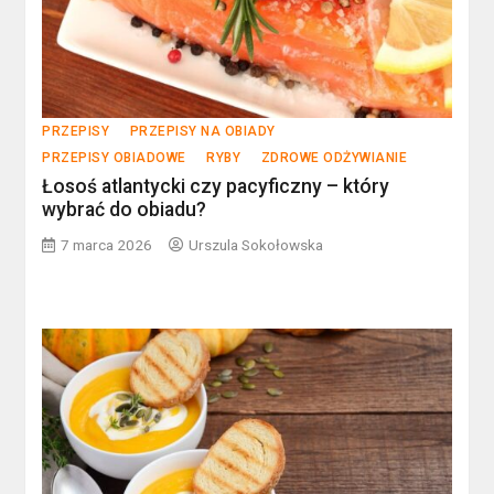
PRZEPISY
PRZEPISY NA OBIADY
PRZEPISY OBIADOWE
RYBY
ZDROWE ODŻYWIANIE
Łosoś atlantycki czy pacyficzny – który
wybrać do obiadu?
7 marca 2026
Urszula Sokołowska