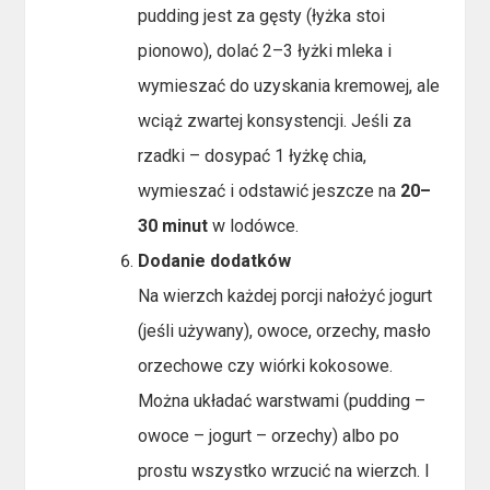
pudding jest za gęsty (łyżka stoi
pionowo), dolać 2–3 łyżki mleka i
wymieszać do uzyskania kremowej, ale
wciąż zwartej konsystencji. Jeśli za
rzadki – dosypać 1 łyżkę chia,
wymieszać i odstawić jeszcze na
20–
30 minut
w lodówce.
Dodanie dodatków
Na wierzch każdej porcji nałożyć jogurt
(jeśli używany), owoce, orzechy, masło
orzechowe czy wiórki kokosowe.
Można układać warstwami (pudding –
owoce – jogurt – orzechy) albo po
prostu wszystko wrzucić na wierzch. I