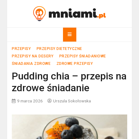
Skip
to
mniami.pl
content
Kuchnia Polska i nie tylko!
PRZEPISY
PRZEPISY DIETETYCZNE
PRZEPISY NA DESERY
PRZEPISY ŚNIADANIOWE
ŚNIADANIA ZDROWE
ZDROWE PRZEPISY
Pudding chia – przepis na
zdrowe śniadanie
9 marca 2026
Urszula Sokołowska