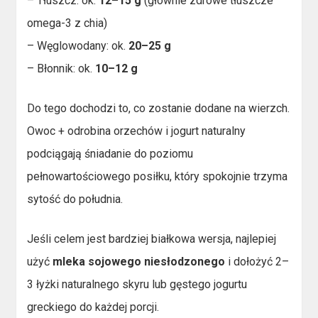
– Tłuszcz: ok.
12–15 g
(głównie zdrowe tłuszcze
omega-3 z chia)
– Węglowodany: ok.
20–25 g
– Błonnik: ok.
10–12 g
Do tego dochodzi to, co zostanie dodane na wierzch.
Owoc + odrobina orzechów i jogurt naturalny
podciągają śniadanie do poziomu
pełnowartościowego posiłku, który spokojnie trzyma
sytość do południa.
Jeśli celem jest bardziej białkowa wersja, najlepiej
użyć
mleka sojowego niesłodzonego
i dołożyć 2–
3 łyżki naturalnego skyru lub gęstego jogurtu
greckiego do każdej porcji.