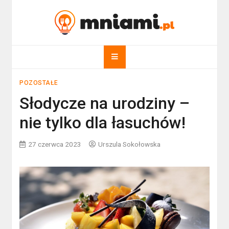
Skip
to
mniami.pl
content
Kuchnia Polska i nie tylko!
POZOSTAŁE
Słodycze na urodziny –
nie tylko dla łasuchów!
27 czerwca 2023
Urszula Sokołowska