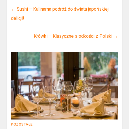
←
Sushi – Kulinarna podróż do świata japońskiej
delicji!
Krówki – Klasyczne słodkości z Polski
→
POZOSTAŁE