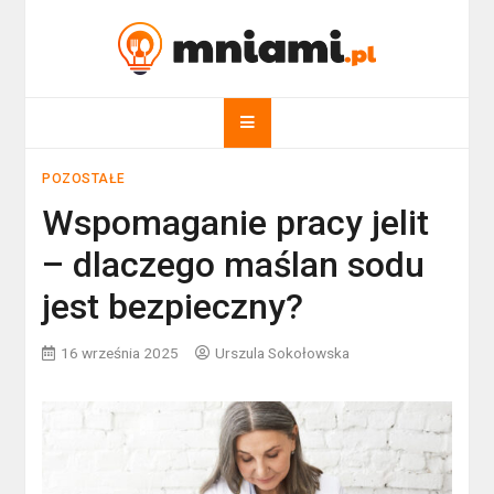
Skip
to
mniami.pl
content
Kuchnia Polska i nie tylko!
POZOSTAŁE
Wspomaganie pracy jelit
– dlaczego maślan sodu
jest bezpieczny?
16 września 2025
Urszula Sokołowska