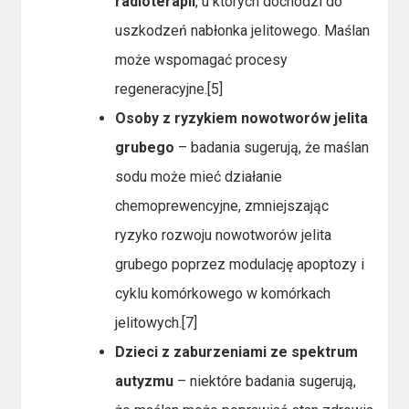
radioterapii
, u których dochodzi do
uszkodzeń nabłonka jelitowego. Maślan
może wspomagać procesy
regeneracyjne.[5]
Osoby z ryzykiem nowotworów jelita
grubego
– badania sugerują, że maślan
sodu może mieć działanie
chemoprewencyjne, zmniejszając
ryzyko rozwoju nowotworów jelita
grubego poprzez modulację apoptozy i
cyklu komórkowego w komórkach
jelitowych.[7]
Dzieci z zaburzeniami ze spektrum
autyzmu
– niektóre badania sugerują,