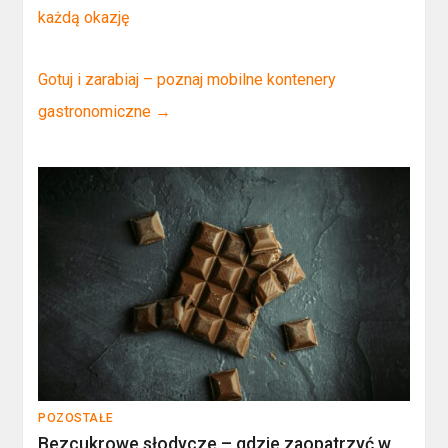
każdą okazję
Gotuj i zarabiaj – poznaj mobilne kontenery
gastronomiczne
→
POZOSTAŁE
Bezcukrowe słodycze – gdzie zaopatrzyć w