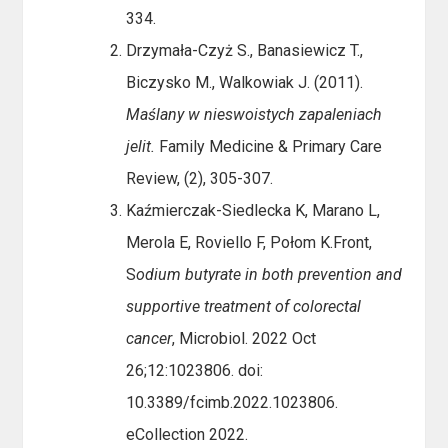
334.
Drzymała-Czyż S., Banasiewicz T.,
Biczysko M., Walkowiak J. (2011).
Maślany w nieswoistych zapaleniach
jelit.
Family Medicine & Primary Care
Review, (2), 305-307.
Kaźmierczak-Siedlecka K, Marano L,
Merola E, Roviello F, Połom K.Front,
S
odium butyrate in both prevention and
supportive treatment of colorectal
cancer
, Microbiol. 2022 Oct
26;12:1023806. doi:
10.3389/fcimb.2022.1023806.
eCollection 2022.