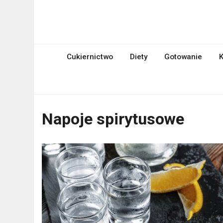
Skip
to
mniami.pl
content
Kuchnia Polska i nie tylko!
Cukiernictwo
Diety
Gotowanie
K
Napoje spirytusowe