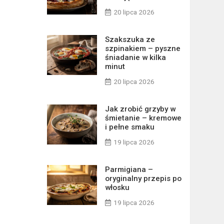
20 lipca 2026
Szakszuka ze
szpinakiem – pyszne
śniadanie w kilka
minut
20 lipca 2026
Jak zrobić grzyby w
śmietanie – kremowe
i pełne smaku
19 lipca 2026
Parmigiana –
oryginalny przepis po
włosku
19 lipca 2026