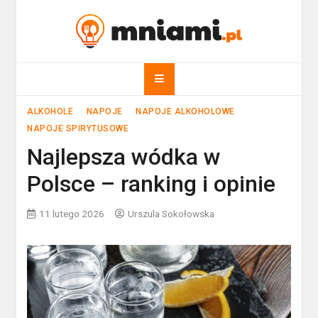
Skip
to
mniami.pl
content
Kuchnia Polska i nie tylko!
ALKOHOLE
NAPOJE
NAPOJE ALKOHOLOWE
NAPOJE SPIRYTUSOWE
Najlepsza wódka w
Polsce – ranking i opinie
11 lutego 2026
Urszula Sokołowska