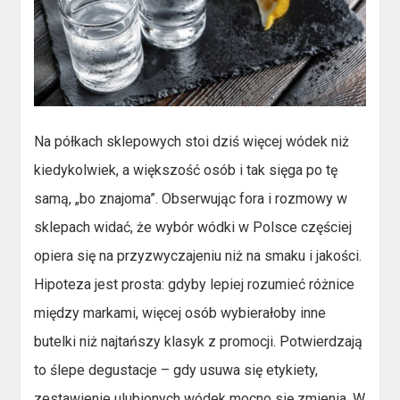
Na półkach sklepowych stoi dziś więcej wódek niż
kiedykolwiek, a większość osób i tak sięga po tę
samą, „bo znajoma”. Obserwując fora i rozmowy w
sklepach widać, że wybór wódki w Polsce częściej
opiera się na przyzwyczajeniu niż na smaku i jakości.
Hipoteza jest prosta: gdyby lepiej rozumieć różnice
między markami, więcej osób wybierałoby inne
butelki niż najtańszy klasyk z promocji. Potwierdzają
to ślepe degustacje – gdy usuwa się etykiety,
zestawienie ulubionych wódek mocno się zmienia. W