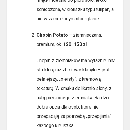
miękki. Idealna do picia solo, lekko
schłodzona, w kieliszku typu tulipan, a
nie w zamrożonym shot-glasie.
Chopin Potato
– ziemniaczana,
premium, ok.
120–150 zł
Chopin z ziemniaków ma wyraźnie inną
strukturę niż zbożowe klasyki – jest
pełniejszy, „oleisty”, z kremową
teksturą. W smaku delikatnie słony, z
nutą pieczonego ziemniaka. Bardzo
dobra opcja dla osób, które nie
przepadają za potrzebą „przepijania”
każdego kieliszka.