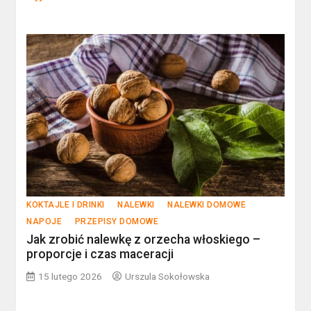
KOKTAJLE I DRINKI
NALEWKI
NALEWKI DOMOWE
NAPOJE
PRZEPISY DOMOWE
Jak zrobić nalewkę z orzecha włoskiego –
proporcje i czas maceracji
15 lutego 2026
Urszula Sokołowska