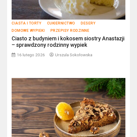
CIASTA I TORTY
CUKIERNICTWO
DESERY
DOMOWE WYPIEKI
PRZEPISY RODZINNE
Ciasto z budyniem i kokosem siostry Anastazji
– sprawdzony rodzinny wypiek
16 lutego 2026
Urszula Sokołowska