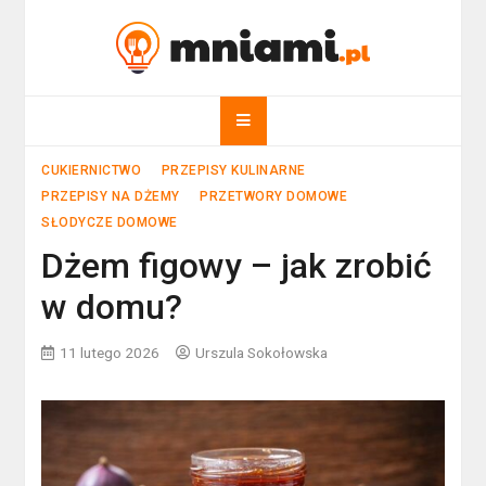
Skip
to
mniami.pl
content
Kuchnia Polska i nie tylko!
CUKIERNICTWO
PRZEPISY KULINARNE
PRZEPISY NA DŻEMY
PRZETWORY DOMOWE
SŁODYCZE DOMOWE
Dżem figowy – jak zrobić
w domu?
11 lutego 2026
Urszula Sokołowska