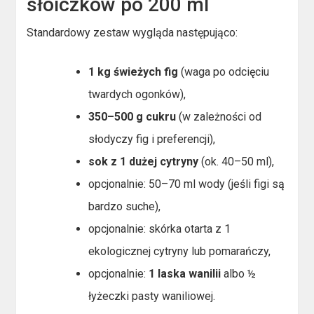
słoiczków po 200 ml
Standardowy zestaw wygląda następująco:
1 kg świeżych fig
(waga po odcięciu
twardych ogonków),
350–500 g cukru
(w zależności od
słodyczy fig i preferencji),
sok z 1 dużej cytryny
(ok. 40–50 ml),
opcjonalnie: 50–70 ml wody (jeśli figi są
bardzo suche),
opcjonalnie: skórka otarta z 1
ekologicznej cytryny lub pomarańczy,
opcjonalnie:
1 laska wanilii
albo ½
łyżeczki pasty waniliowej.