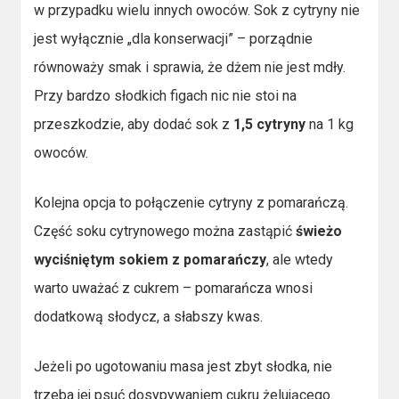
w przypadku wielu innych owoców. Sok z cytryny nie
jest wyłącznie „dla konserwacji” – porządnie
równoważy smak i sprawia, że dżem nie jest mdły.
Przy bardzo słodkich figach nic nie stoi na
przeszkodzie, aby dodać sok z
1,5 cytryny
na 1 kg
owoców.
Kolejna opcja to połączenie cytryny z pomarańczą.
Część soku cytrynowego można zastąpić
świeżo
wyciśniętym sokiem z pomarańczy
, ale wtedy
warto uważać z cukrem – pomarańcza wnosi
dodatkową słodycz, a słabszy kwas.
Jeżeli po ugotowaniu masa jest zbyt słodka, nie
trzeba jej psuć dosypywaniem cukru żelującego.